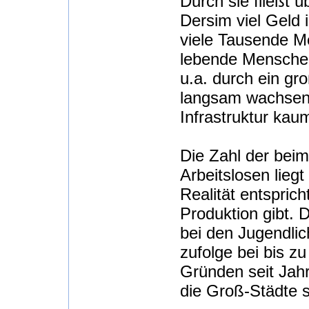
Durch sie fließt 
Dersim viel Geld
viele Tausende M
lebende Menschen
u.a. durch ein g
langsam wachsend
Infrastruktur kau
Die Zahl der beim
Arbeitslosen lieg
Realität entsprich
Produktion gibt. D
bei den Jugendli
zufolge bei bis z
Gründen seit Jah
die Groß-Städte s