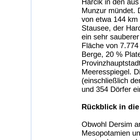
Harcik in den a
Munzur mündet. 
von etwa 144 km 
Stausee, der Har
ein sehr sauberer
Fläche von 7.774
Berge, 20 % Plat
Provinzhauptstadt
Meeresspiegel. Di
(einschließlich d
und 354 Dörfer ein
Rückblick in di
Obwohl Dersim a
Mesopotamien und 