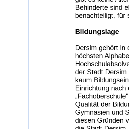
Behinderte sind e
benachteiligt, für
Bildungslage
Dersim gehört in 
höchsten Alphabet
Hochschulabsolven
der Stadt Dersim 
kaum Bildungseinr
Einrichtung nach
„Fachoberschule";
Qualität der Bildu
Gymnasien und Spr
diesen Gründen ve
die Stadt Dersim