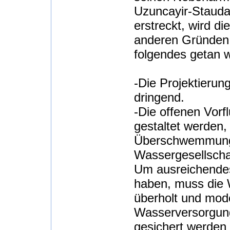
Uzuncayir-Stauda
erstreckt, wird d
anderen Gründen
folgendes getan 
-Die Projektierun
dringend.
-Die offenen Vorf
gestaltet werden,
Überschwemmungen
Wassergesellscha
Um ausreichendes
haben, muss die 
überholt und mode
Wasserversorgung
gesichert werden