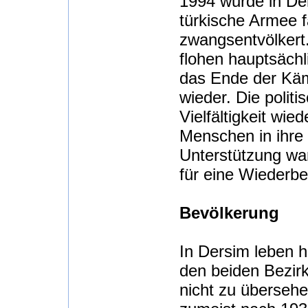
1994 wurde in De
türkische Armee fa
zwangsentvölker
flohen hauptsächl
das Ende der Käm
wieder. Die polit
Vielfältigkeit wie
Menschen in ihre 
Unterstützung wa
für eine Wiederbe
Bevölkerung
In Dersim leben h
den beiden Bezir
nicht zu übersehe