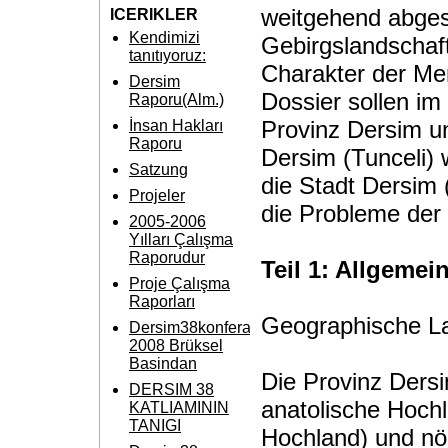
weitgehend abges
ICERIKLER
Kendimizi
Gebirgslandschaft
tanıtıyoruz:
Charakter der Me
Dersim
Dossier sollen im
Raporu(Alm.)
Provinz Dersim u
İnsan Hakları
Raporu
Dersim (Tunceli) 
Satzung
die Stadt Dersim 
Projeler
die Probleme der
2005-2006
Yılları Çalışma
Raporudur
Teil 1: Allgemei
Proje Çalışma
Raporları
Geographische L
Dersim38konferansi
2008 Brüksel
Basindan
Die Provinz Dersim
DERSIM 38
anatolische Hoch
KATLIAMININ
TANIGI
Hochland) und nö