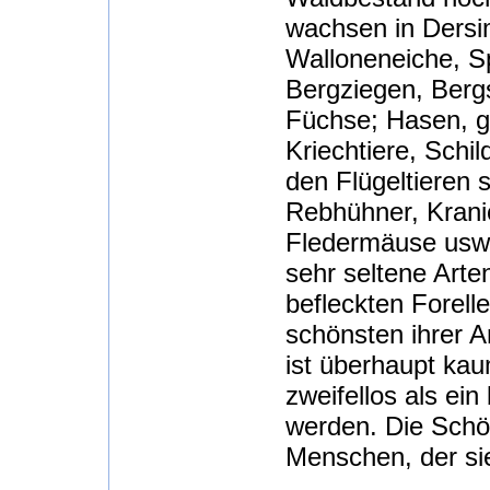
wachsen in Dersi
Walloneneiche, S
Bergziegen, Berg
Füchse; Hasen, gr
Kriechtiere, Schi
den Flügeltieren s
Rebhühner, Krani
Fledermäuse usw.
sehr seltene Arte
befleckten Forelle
schönsten ihrer A
ist überhaupt kau
zweifellos als ei
werden. Die Schön
Menschen, der si