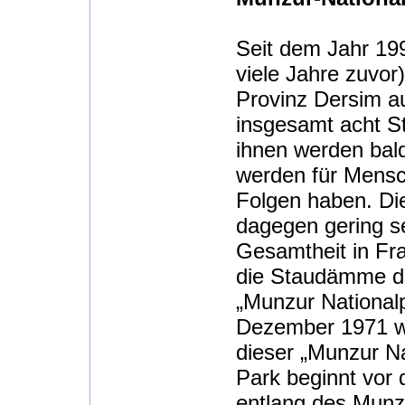
Seit dem Jahr 199
viele Jahre zuvor
Provinz Dersim a
insgesamt acht S
ihnen werden bald
werden für Mensch
Folgen haben. D
dagegen gering se
Gesamtheit in Fr
die Staudämme de
„Munzur Nationalp
Dezember 1971 wu
dieser „Munzur Na
Park beginnt vor 
entlang des Munzu