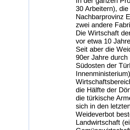
In der ganzen Prov
30 Arbeitern), di
Nachbarprovinz El
zwei andere Fabr
Die Wirtschaft de
vor etwa 10 Jahre
Seit aber die Wei
90er Jahre durch
Südosten der Türk
Innenministerium)
Wirtschaftsbereic
die Hälfte der Dö
die türkische Arm
sich in den letzte
Weideverbot beste
Landwirtschaft (e