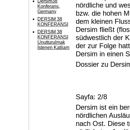
Dersim38
nördliche und wes
Konferans,
Germany
bzw. die hohen M
DERSIM 38
dem kleinen Flus
KONFERANSI
Dersim fließt (flo
DERSIM 38
südwestlich der 
KONFERANSI
Unutturulmak
der zur Folge hat
İstenen Katliam
Dersim in einen 
Dossier zu Dersim
Sayfa: 2/8
Dersim ist ein ber
nördlichen Auslä
nach Ost. Diese t