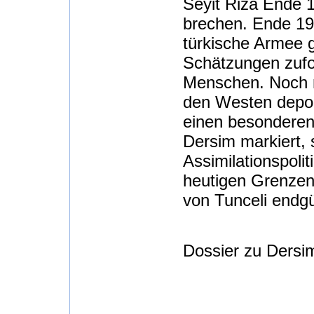
Seyit Riza Ende 
brechen. Ende 19
türkische Armee g
Schätzungen zufo
Menschen. Noch 
den Westen depor
einen besonderen
Dersim markiert, 
Assimilationspoli
heutigen Grenzen
von Tunceli endgü
Dossier zu Dersim