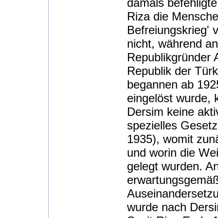
damals befehligte
Riza die Mensche
Befreiungskrieg' 
nicht, während an
Republikgründer A
Republik der Türk
begannen ab 1925
eingelöst wurde, 
Dersim keine akti
spezielles Geset
1935), womit zun
und worin die We
gelegt wurden. A
erwartungsgemäß
Auseinandersetzu
wurde nach Dersi