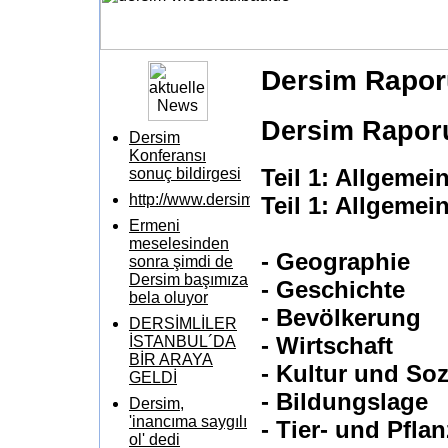
Dersim Rapor
Dersim Rapor
Dersim
Konferansı
Teil 1: Allgemei
sonuç bildirgesi
http://www.dersimkatliami.com/
Teil 1: Allgemei
Ermeni
meselesinden
- Geographie
sonra şimdi de
Dersim başımıza
- Geschichte
bela oluyor
- Bevölkerung
DERSİMLİLER
- Wirtschaft
İSTANBUL´DA
BİR ARAYA
- Kultur und Soz
GELDİ
- Bildungslage
Dersim,
'inancıma saygılı
- Tier- und Pfla
ol' dedi