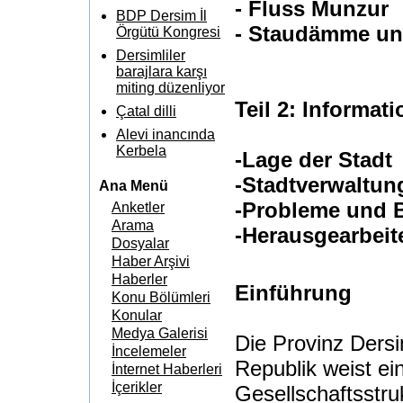
- Fluss Munzur
BDP Dersim İl
- Staudämme un
Örgütü Kongresi
Dersimliler
barajlara karşı
miting düzenliyor
Teil 2: Informati
Çatal dilli
Alevi inancında
Kerbela
-Lage der Stadt
-Stadtverwaltun
Ana Menü
-Probleme und 
Anketler
Arama
-Herausgearbeite
Dosyalar
Haber Arşivi
Haberler
Einführung
Konu Bölümleri
Konular
Medya Galerisi
Die Provinz Dersi
İncelemeler
Republik weist ei
İnternet Haberleri
İçerikler
Gesellschaftsstruk