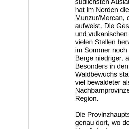
südlichsten Ausl
hat im Norden di
Munzur/Mercan, d
aufweist. Die Ge
und vulkanischen
vielen Stellen he
im Sommer noch 
Berge niedriger, a
Besonders in den 
Waldbewuchs star
viel bewaldeter al
Nachbarnprovinze
Region.
Die Provinzhaupts
genau dort, wo 