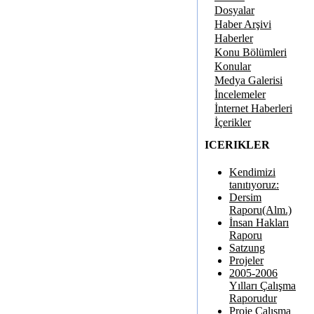
Dosyalar
Haber Arşivi
Haberler
Konu Bölümleri
Konular
Medya Galerisi
İncelemeler
İnternet Haberleri
İçerikler
ICERIKLER
Kendimizi
tanıtıyoruz:
Dersim
Raporu(Alm.)
İnsan Hakları
Raporu
Satzung
Projeler
2005-2006
Yılları Çalışma
Raporudur
Proje Çalışma