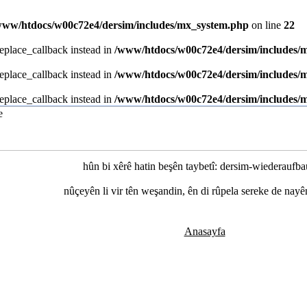
www/htdocs/w00c72e4/dersim/includes/mx_system.php
on line
22
replace_callback instead in
/www/htdocs/w00c72e4/dersim/includes/
replace_callback instead in
/www/htdocs/w00c72e4/dersim/includes/
replace_callback instead in
/www/htdocs/w00c72e4/dersim/includes/
hûn bi xêrê hatin beşên taybetî: dersim-wiederaufba
nûçeyên li vir tên weşandin, ên di rûpela sereke de nayên
Anasayfa
katliami.com/