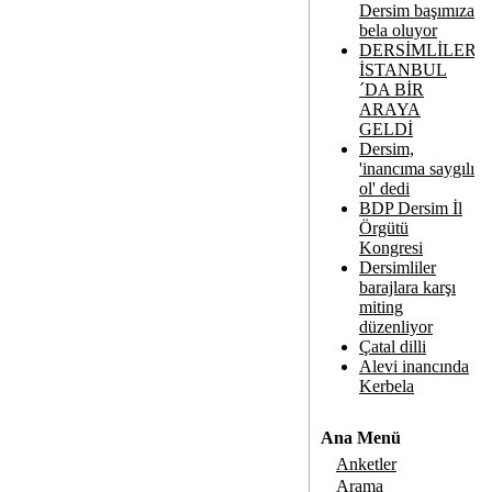
Dersim başımıza
bela oluyor
DERSİMLİLER
İSTANBUL
´DA BİR
ARAYA
GELDİ
Dersim,
'inancıma saygılı
ol' dedi
BDP Dersim İl
Örgütü
Kongresi
Dersimliler
barajlara karşı
miting
düzenliyor
Çatal dilli
Alevi inancında
Kerbela
Ana Menü
Anketler
Arama