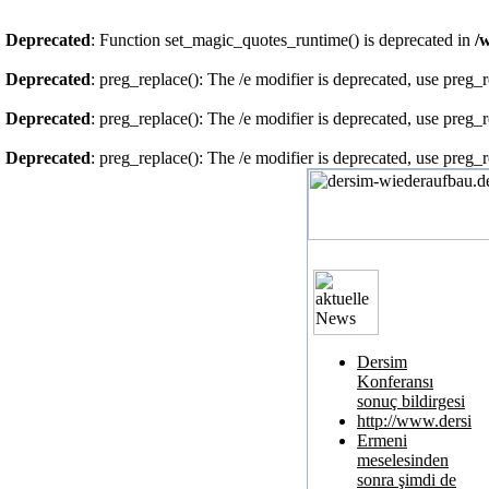
Deprecated
: Function set_magic_quotes_runtime() is deprecated in
/
Deprecated
: preg_replace(): The /e modifier is deprecated, use preg_
Deprecated
: preg_replace(): The /e modifier is deprecated, use preg_
Deprecated
: preg_replace(): The /e modifier is deprecated, use preg_
Dersim
Konferansı
sonuç bildirgesi
http://www.dersim
Ermeni
meselesinden
sonra şimdi de