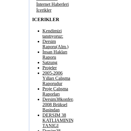
İnternet Haberleri
İçerikler
ICERIKLER
Kendimizi
tanıtıyoruz:
Dersim
Raporu(Alm.)
İnsan Hakları
Raporu
Satzung
Projeler
2005-2006
Yılları Çalışma
Raporudur
Proje Çalışma
Raporları
Dersim38konferansi
2008 Brüksel
Basindan
DERSIM 38
KATLIAMININ
TANIGI
Dersim38