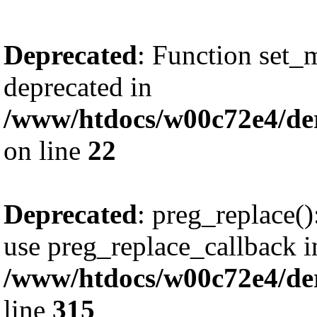
Deprecated
: Function set_
deprecated in
/www/htdocs/w00c72e4/de
on line
22
Deprecated
: preg_replace()
use preg_replace_callback i
/www/htdocs/w00c72e4/de
line
315