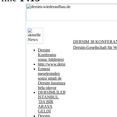
DERSIM 38 KONFERA
Dersim-Gesellschaft für W
Dersim
Konferansı
sonuç bildirgesi
http://www.dersimkatliami.com/
Ermeni
meselesinden
sonra şimdi de
Dersim başımıza
bela oluyor
DERSİMLİLER
İSTANBUL
´DA BİR
ARAYA
GELDİ
Dersim,