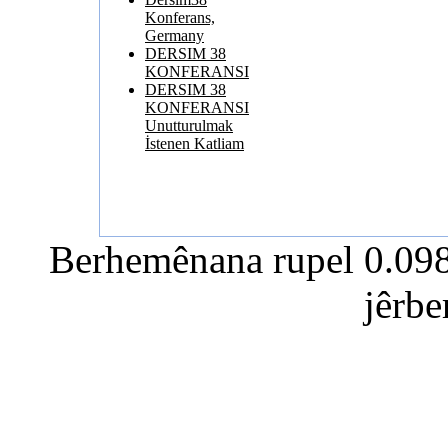
Konferans,
Germany
DERSIM 38
KONFERANSI
DERSIM 38
KONFERANSI
Unutturulmak
İstenen Katliam
Berhemênana rupel 0.0982
jêrb