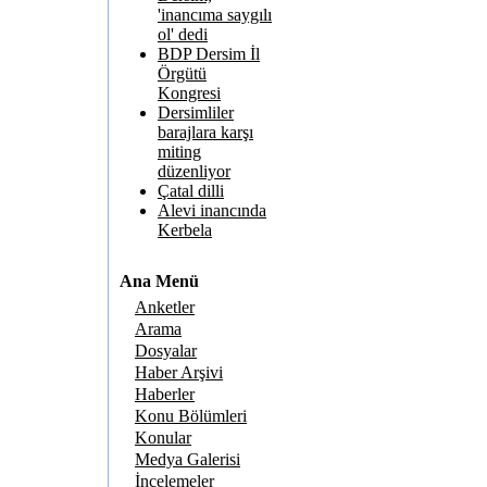
'inancıma saygılı
ol' dedi
BDP Dersim İl
Örgütü
Kongresi
Dersimliler
barajlara karşı
miting
düzenliyor
Çatal dilli
Alevi inancında
Kerbela
Ana Menü
Anketler
Arama
Dosyalar
Haber Arşivi
Haberler
Konu Bölümleri
Konular
Medya Galerisi
İncelemeler